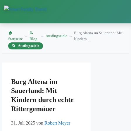
🏠
📝
Burg Altena im Sauerland: Mit
→
→
Ausflugsziele
→
Startseite
Blog
Kindern…
Ausflugsziele
Zum
Inhalt
Burg Altena im
springen
Sauerland: Mit
Kindern durch echte
Rittergemäuer
31. Juli 2025
von
Robert Meyer