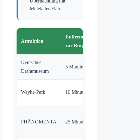
Übernachtung mit
Mittelalter-Flair
Entfernung
Attraktion
Besonderheit
zur Burg
Deutsches
Interaktive
5 Minuten
Drahtmuseum
Exponate
Historische
Weyhe-Park
10 Minuten
Wegeführung
Wissenschaft
PHÄNOMENTA
25 Minuten
zum
Ausprobieren