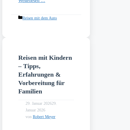
Weiterlesen …
Kategorien
Reisen mit dem Auto
Reisen mit Kindern
– Tipps,
Erfahrungen &
Vorbereitung für
Familien
29. Januar 2026
29.
Januar 2026
von
Robert Meyer