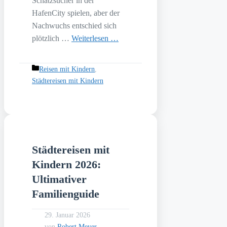
Schatzsucher in der
HafenCity spielen, aber der
Nachwuchs entschied sich
plötzlich …
Weiterlesen …
Kategorien
Reisen mit Kindern
,
Städtereisen mit Kindern
Städtereisen mit
Kindern 2026:
Ultimativer
Familienguide
29. Januar 2026
von
Robert Meyer