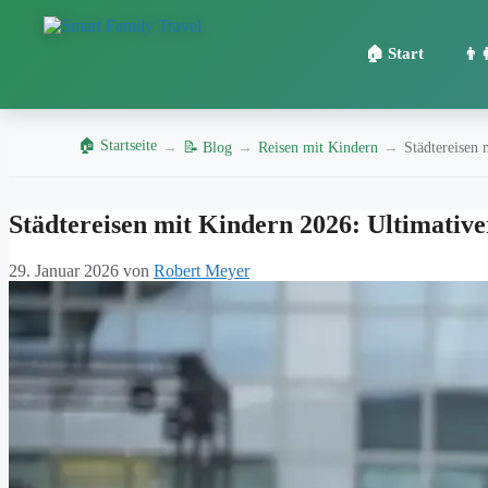
🏠 Start
👨‍
🏠 Startseite
→
📝 Blog
→
Reisen mit Kindern
→
Städtereisen 
Zum
Städtereisen mit Kindern 2026: Ultimativ
Inhalt
springen
29. Januar 2026
von
Robert Meyer