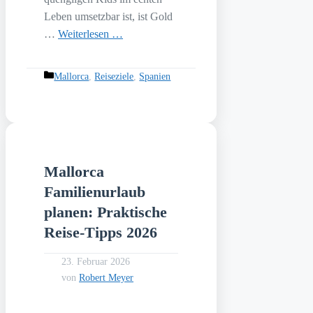
Leben umsetzbar ist, ist Gold
…
Weiterlesen …
Kategorien
Mallorca
,
Reiseziele
,
Spanien
Mallorca
Familienurlaub
planen: Praktische
Reise-Tipps 2026
23. Februar 2026
von
Robert Meyer