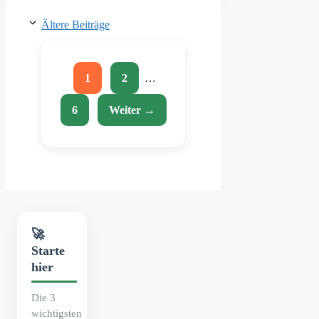
Ältere Beiträge
Seite
Seite
1
2
…
Seite
6
Weiter
→
🚀
Starte
hier
Die 3
wichtigsten