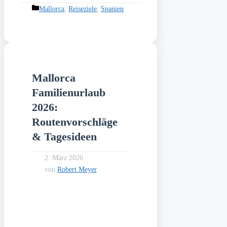
Kategorien
Mallorca
,
Reiseziele
,
Spanien
Mallorca
Familienurlaub
2026:
Routenvorschläge
& Tagesideen
2. März 2026
von
Robert Meyer