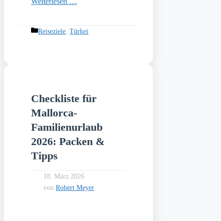
Weiterlesen …
Kategorien
Reiseziele
,
Türkei
Checkliste für
Mallorca-
Familienurlaub
2026: Packen &
Tipps
18. März 2026
von
Robert Meyer