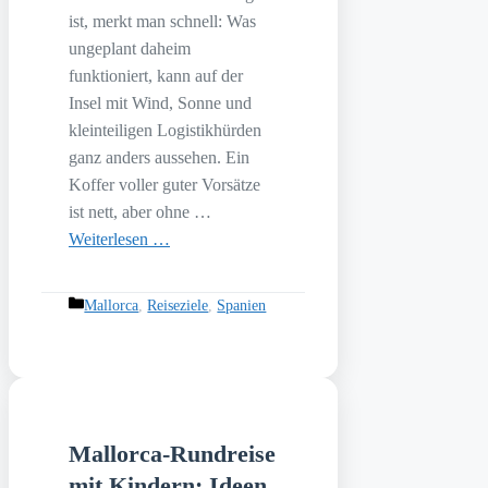
ist, merkt man schnell: Was
ungeplant daheim
funktioniert, kann auf der
Insel mit Wind, Sonne und
kleinteiligen Logistikhürden
ganz anders aussehen. Ein
Koffer voller guter Vorsätze
ist nett, aber ohne …
Weiterlesen …
Kategorien
Mallorca
,
Reiseziele
,
Spanien
Mallorca-Rundreise
mit Kindern: Ideen,