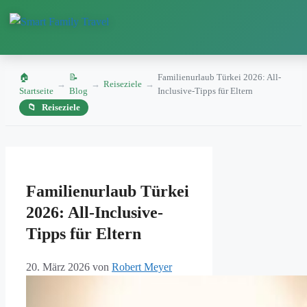
🏠
📝
Familienurlaub Türkei 2026: All-
→
→
Reiseziele
→
Startseite
Blog
Inclusive-Tipps für Eltern
Reiseziele
Zum
Inhalt
Familienurlaub Türkei
springen
2026: All-Inclusive-
Tipps für Eltern
20. März 2026
von
Robert Meyer