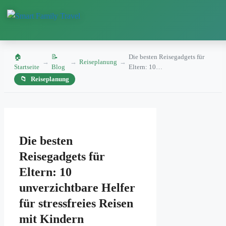
🏠
📝
Die besten Reisegadgets für
→
→
Reiseplanung
→
Startseite
Blog
Eltern: 10…
Reiseplanung
Zum
Inhalt
Die besten
springen
Reisegadgets für
Eltern: 10
unverzichtbare Helfer
für stressfreies Reisen
mit Kindern