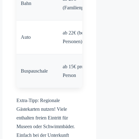
Bahn
Spiele während
(Familienpass)
der Fahrt
Flexible
ab 22€ (bei 4
Auto
Routen,
Personen)
Gepäcktransport
Gut für
ab 15€ pro
Buspauschale
Kurzstrecken
Person
unter 2h
Extra-Tipp: Regionale
Gästekarten nutzen! Viele
enthalten freien Eintritt für
Museen oder Schwimmbäder.
Einfach bei der Unterkunft