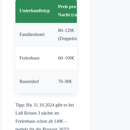
Preis pro
Unterkunftstyp
Kinderausstattu
Nacht (ca.)
80–120€
Hochstuhl,
Familienhotel
(Doppelzimmer)
Babybett, Spielec
Gitterbett,
Ferienhaus
60–100€
Sandkasten
Streichelzoo,
Bauernhof
70–90€
Spielscheune
Tipp: Bis 31.10.2024 gibt es bei
Lidl Reisen 3 nächte im
Ferienhaus schon ab 149€ –
perfekt für die Planung 2025!